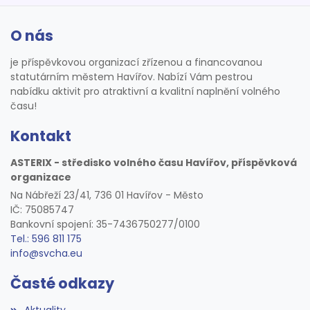
O nás
je příspěvkovou organizací zřízenou a financovanou
statutárním městem Havířov. Nabízí Vám pestrou
nabídku aktivit pro atraktivní a kvalitní naplnění volného
času!
Kontakt
ASTERIX - středisko volného času Havířov, příspěvková
organizace
Na Nábřeží 23/41, 736 01 Havířov - Město
IČ: 75085747
Bankovní spojení: 35-7436750277/0100
Tel.: 596 811 175
info@svcha.eu
Časté odkazy