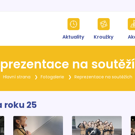
Aktuality
Kroužky
Ak
prezentace na soutěž
Hlavní strana
Fotogalerie
Reprezentace na soutěžích
a roku 25