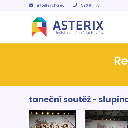
info@svcha.eu
596 811 175
Re
taneční soutěž - slupin