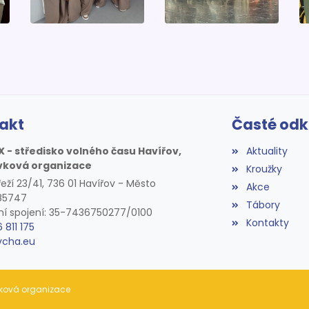
akt
Časté od
X - středisko volného času Havířov,
Aktuality
vková organizace
Kroužky
eží 23/41, 736 01 Havířov - Město
Akce
085747
Tábory
í spojení: 35-7436750277/0100
Kontakty
6 811 175
vcha.eu
ěvková organizace