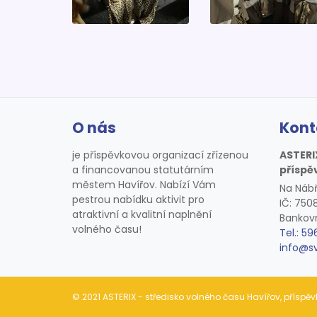
O nás
Kont
je příspěvkovou organizací zřízenou
ASTERI
a financovanou statutárním
příspě
městem Havířov. Nabízí Vám
Na Nábř
pestrou nabídku aktivit pro
IČ: 75
atraktivní a kvalitní naplnění
Bankovn
volného času!
Tel.: 59
info@s
© 2021 ASTERIX - středisko volného času Havířov, přísp