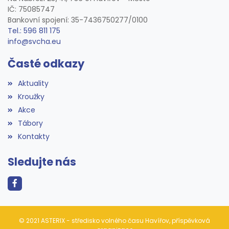
IČ: 75085747
Bankovní spojení: 35-7436750277/0100
Tel.: 596 811 175
info@svcha.eu
Časté odkazy
Aktuality
Kroužky
Akce
Tábory
Kontakty
Sledujte nás
© 2021 ASTERIX - středisko volného času Havířov, příspěvková