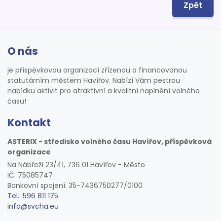
Zpět
O nás
je příspěvkovou organizací zřízenou a financovanou
statutárním městem Havířov. Nabízí Vám pestrou
nabídku aktivit pro atraktivní a kvalitní naplnění volného
času!
Kontakt
ASTERIX - středisko volného času Havířov, příspěvková
organizace
Na Nábřeží 23/41, 736 01 Havířov - Město
IČ: 75085747
Bankovní spojení: 35-7436750277/0100
Tel.: 596 811 175
info@svcha.eu