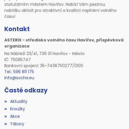
statutárním městem Havířov. Nabízí Vám pestrou
nabídku aktivit pro atraktivní a kvalitní naplnění volného
času!
Kontakt
ASTERIX - středisko volného času Havířov, příspěvková
organizace
Na Nábřeží 23/41, 736 01 Havířov - Město
IČ: 75085747
Bankovní spojení: 35-7436750277/0100
Tel.: 596 811 175
info@svcha.eu
Časté odkazy
Aktuality
Kroužky
Akce
Tábory