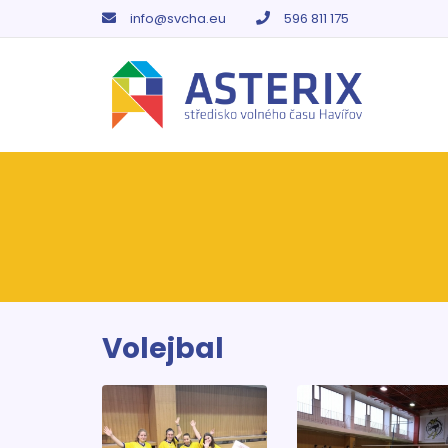
info@svcha.eu
596 811 175
Volejbal