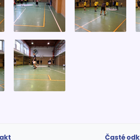
akt
Časté od