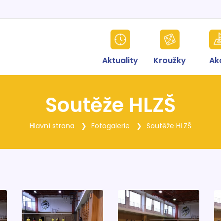
Aktuality
Kroužky
Ak
Soutěže HLZŠ
Hlavní strana
Fotogalerie
Soutěže HLZŠ