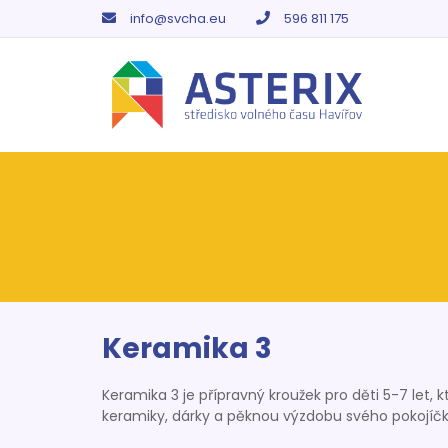
info@svcha.eu
596 811 175
Keramika 3
Keramika 3 je přípravný kroužek pro děti 5-7 let, 
keramiky, dárky a pěknou výzdobu svého pokojíč