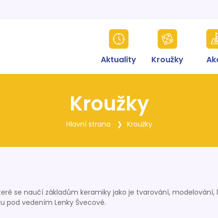
Aktuality
Kroužky
Ak
Kroužky
Hlavní strana
Kroužky
které se naučí základům keramiky jako je tvarování, modelování, le
ku pod vedením Lenky Švecové.