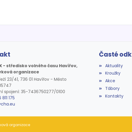
akt
Časté od
X - středisko volného času Havířov,
Aktuality
vková organizace
Kroužky
eží 23/41, 736 01 Havířov - Město
Akce
085747
Tábory
í spojení: 35-7436750277/0100
Kontakty
6 811 175
vcha.eu
ěvková organizace