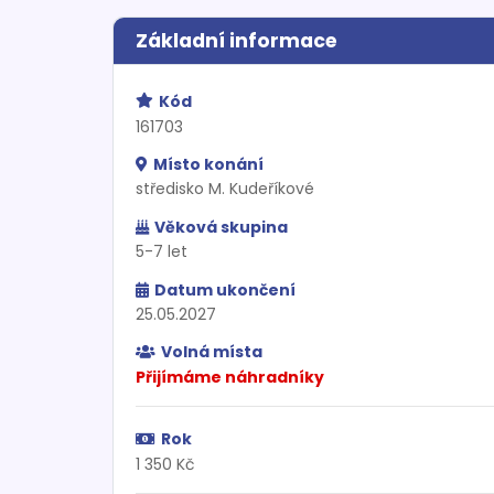
Základní informace
Kód
161703
Místo konání
středisko M. Kudeříkové
Věková skupina
5-7 let
Datum ukončení
25.05.2027
Volná místa
Přijímáme náhradníky
Rok
1 350 Kč