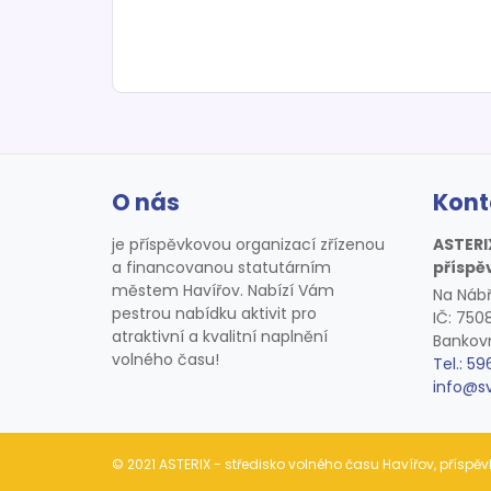
O nás
Kont
je příspěvkovou organizací zřízenou
ASTERI
a financovanou statutárním
příspě
městem Havířov. Nabízí Vám
Na Nábř
pestrou nabídku aktivit pro
IČ: 75
atraktivní a kvalitní naplnění
Bankovn
volného času!
Tel.: 59
info@s
© 2021 ASTERIX - středisko volného času Havířov, přísp