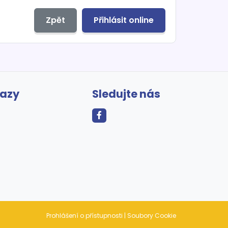
Zpět
Přihlásit online
kazy
Sledujte nás
Prohlášení o přístupnosti
|
Soubory Cookie