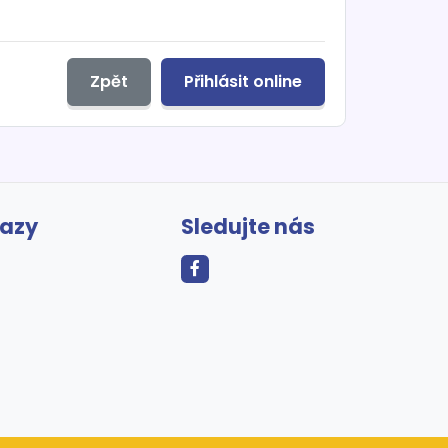
Zpět
Přihlásit online
kazy
Sledujte nás