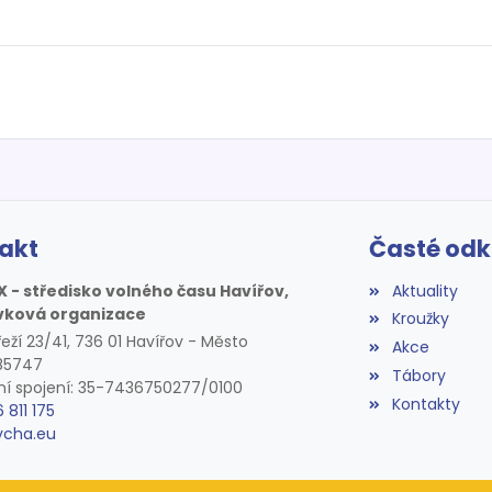
akt
Časté od
X - středisko volného času Havířov,
Aktuality
vková organizace
Kroužky
eží 23/41, 736 01 Havířov - Město
Akce
085747
Tábory
í spojení: 35-7436750277/0100
Kontakty
6 811 175
vcha.eu