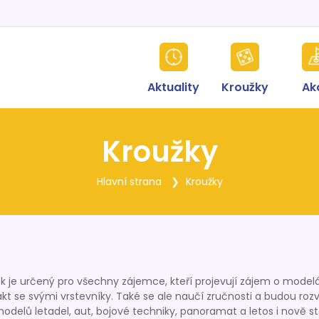
Aktuality
Kroužky
Ak
Kroužky
Hlavní strana
Kroužky
k je určený pro všechny zájemce, kteří projevují zájem o modelářs
takt se svými vrstevníky. Také se ale naučí zručnosti a budou ro
odelů letadel, aut, bojové techniky, panoramat a letos i nově s