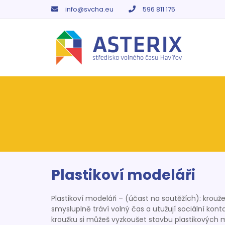
info@svcha.eu
596 811 175
Plastikoví modeláři
Plastikoví modeláři – (účast na soutěžích): krouže
smysluplně tráví volný čas a utužují sociální kon
kroužku si můžeš vyzkoušet stavbu plastikových m