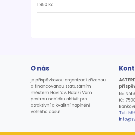
1 850 Kč
O nás
Kont
je příspěvkovou organizací zřízenou
ASTERI
a financovanou statutárním
příspě
městem Havířov. Nabízí Vám
Na Nábř
pestrou nabídku aktivit pro
IČ: 75
atraktivní a kvalitní naplnění
Bankovn
volného času!
Tel.: 59
info@s