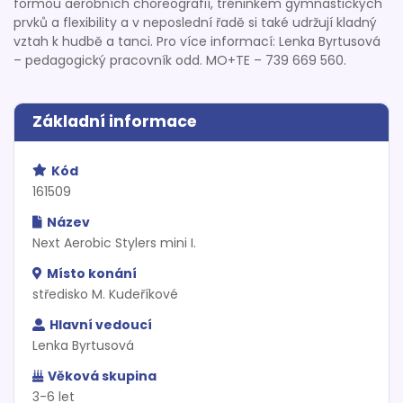
formou aerobních choreografií, tréninkem gymnastických
prvků a flexibility a v neposlední řadě si také udržují kladný
vztah k hudbě a tanci. Pro více informací: Lenka Byrtusová
– pedagogický pracovník odd. MO+TE – 739 669 560.
Základní informace
Kód
161509
Název
Next Aerobic Stylers mini I.
Místo konání
středisko M. Kudeříkové
Hlavní vedoucí
Lenka Byrtusová
Věková skupina
3-6 let