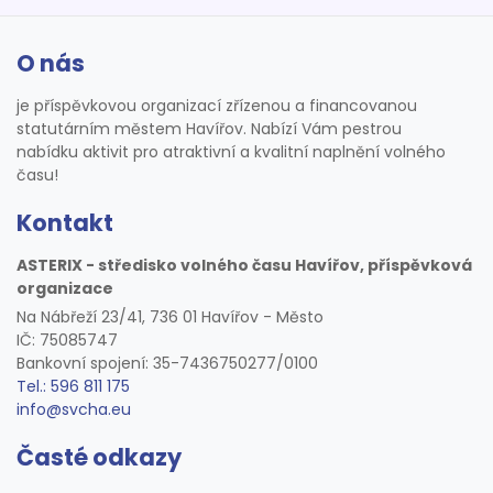
O nás
je příspěvkovou organizací zřízenou a financovanou
statutárním městem Havířov. Nabízí Vám pestrou
nabídku aktivit pro atraktivní a kvalitní naplnění volného
času!
Kontakt
ASTERIX - středisko volného času Havířov, příspěvková
organizace
Na Nábřeží 23/41, 736 01 Havířov - Město
IČ: 75085747
Bankovní spojení: 35-7436750277/0100
Tel.: 596 811 175
info@svcha.eu
Časté odkazy