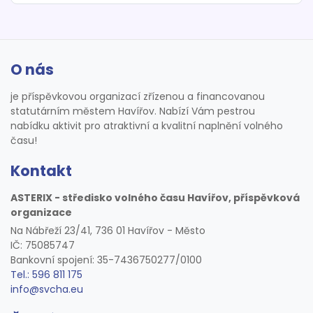
O nás
je příspěvkovou organizací zřízenou a financovanou
statutárním městem Havířov. Nabízí Vám pestrou
nabídku aktivit pro atraktivní a kvalitní naplnění volného
času!
Kontakt
ASTERIX - středisko volného času Havířov, příspěvková
organizace
Na Nábřeží 23/41, 736 01 Havířov - Město
IČ: 75085747
Bankovní spojení: 35-7436750277/0100
Tel.: 596 811 175
info@svcha.eu