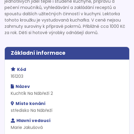
jednotlivých jídel teplé i studené kuchyně, přípravu a
pečení moučníků, vyhledávání a zakládání receptů a
spoustu dalších užitečných činností v kuchyni. Lektorka
tohoto kroužku je vystudovaná kuchařka. V ceně nejsou
zahrnuty suroviny k přípravě pokrmů. Přibližně cca 1000 Kč
za rok. Děti si hotové výrobky odnášejí domů.
Základní informace
Kód
161203
Název
Kuchtík Na Nábřeží 2
Místo konání
středisko Na Nábřeží
Hlavní vedoucí
Marie Jakušová