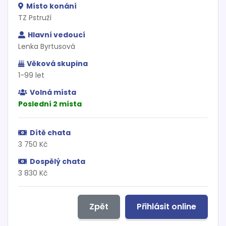
Místo konání
TZ Pstruží
Hlavní vedoucí
Lenka Byrtusová
Věková skupina
1-99 let
Volná místa
Poslední 2 místa
Dítě chata
3 750 Kč
Dospělý chata
3 830 Kč
Zpět
Přihlásit online