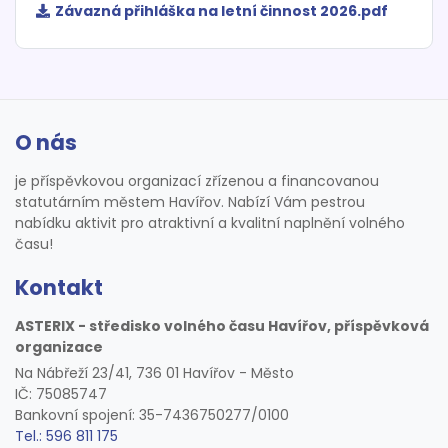
Závazná přihláška na letní činnost 2026.pdf
O nás
je příspěvkovou organizací zřízenou a financovanou
statutárním městem Havířov. Nabízí Vám pestrou
nabídku aktivit pro atraktivní a kvalitní naplnění volného
času!
Kontakt
ASTERIX - středisko volného času Havířov, příspěvková
organizace
Na Nábřeží 23/41, 736 01 Havířov - Město
IČ: 75085747
Bankovní spojení: 35-7436750277/0100
Tel.: 596 811 175