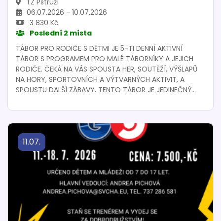
TZ Pstruží
06.07.2026 - 10.07.2026
3 830 Kč
Poslední 2 místa
TÁBOR PRO RODIČE S DĚTMI JE 5-TI DENNÍ AKTIVNÍ
TÁBOR S PROGRAMEM PRO MALÉ TÁBORNÍKY A JEJICH
RODIČE. ČEKÁ NA VÁS SPOUSTA HER, SOUTĚŽÍ, VÝŠLAPŮ
NA HORY, SPORTOVNÍCH A VÝTVARNÝCH AKTIVIT, A
SPOUSTU DALŠÍ ZÁBAVY. TENTO TÁBOR JE JEDINEČNÝ
SVÝM SPOJENÍM AKTIVNÍ ZÁBAVY PRO DĚTI I DOSPĚLÉ.
11.07.