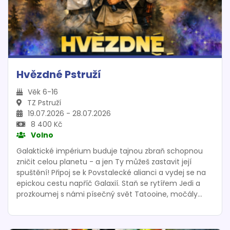
Hvězdné Pstruží
Věk 6-16
TZ Pstruží
19.07.2026 - 28.07.2026
8 400 Kč
Volno
Galaktické impérium buduje tajnou zbraň schopnou
zničit celou planetu - a jen Ty můžeš zastavit její
spuštění! Připoj se k Povstalecké alianci a vydej se na
epickou cestu napříč Galaxií. Staň se rytířem Jedi a
prozkoumej s námi písečný svět Tatooine, močály
planety, Dagobath a mnoho dalších. Každý den Tě
čekají dobrodružné hry, soutěže a výzvy, při kterých
budeme sbírat dílky plánu Hvězdy smrti. Na konci