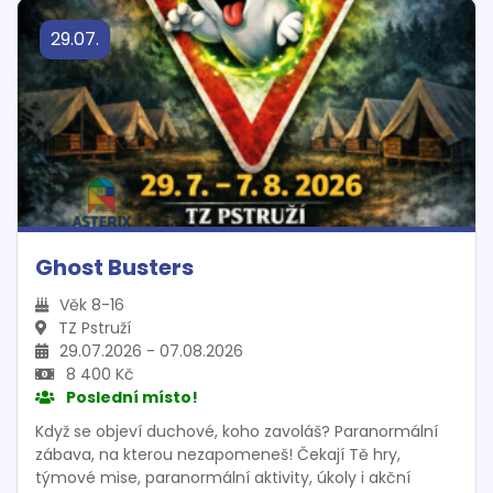
tábora nás čeká velká finální bitva o osud celé Galaxie.
29.07.
Nechť Tě provází Síla!
Ghost Busters
Věk 8-16
TZ Pstruží
29.07.2026 - 07.08.2026
8 400 Kč
Poslední místo!
Když se objeví duchové, koho zavoláš? Paranormální
zábava, na kterou nezapomeneš! Čekají Tě hry,
týmové mise, paranormální aktivity, úkoly i akční