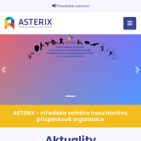
Klientské centrum
Předchozí
D
ASTERIX - středisko volného času Havířov,
příspěvková organizace
Aktuality