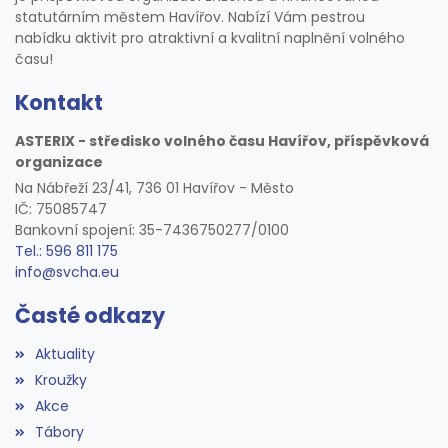
statutárním městem Havířov. Nabízí Vám pestrou
nabídku aktivit pro atraktivní a kvalitní naplnění volného
času!
Kontakt
ASTERIX - středisko volného času Havířov, příspěvková
organizace
Na Nábřeží 23/41, 736 01 Havířov - Město
IČ: 75085747
Bankovní spojení: 35-7436750277/0100
Tel.: 596 811 175
info@svcha.eu
Časté odkazy
Aktuality
Kroužky
Akce
Tábory